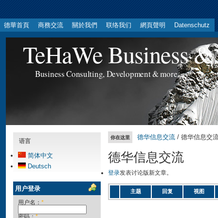
德華首頁
商務交流
關於我們
联络我们
網頁聲明
Datenschutz
TeHaWe Business & 
Business Consulting, Development & more...
德华信息交流
/ 德华信息交
你在这里
语言
德华信息交流
简体中文
Deutsch
登录
发表讨论版新文章。
用户登录
主题
回复
视图
用户名：
*
密码：
*