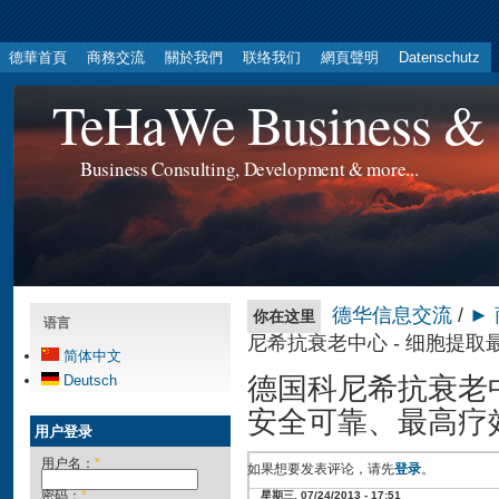
德華首頁
商務交流
關於我們
联络我们
網頁聲明
Datenschutz
TeHaWe Business & 
Business Consulting, Development & more...
德华信息交流
/
►
你在这里
语言
尼希抗衰老中心 - 细胞提取
简体中文
德国科尼希抗衰老中
Deutsch
安全可靠、最高疗
用户登录
用户名：
*
如果想要发表评论，请先
登录
。
密码：
*
星期三, 07/24/2013 - 17:51