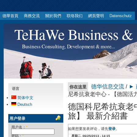
德華首頁
商務交流
關於我們
联络我们
網頁聲明
Datenschutz
TeHaWe Business & 
Business Consulting, Development & more...
德华信息交流
/
►
你在这里
语言
尼希抗衰老中心 - 【德国活
简体中文
德国科尼希抗衰老中
Deutsch
旅】 最新介紹書
用户登录
用户名：
*
如果想要发表评论，请先
登录
。
密码：
*
星期二, 06/25/2013 - 14:15