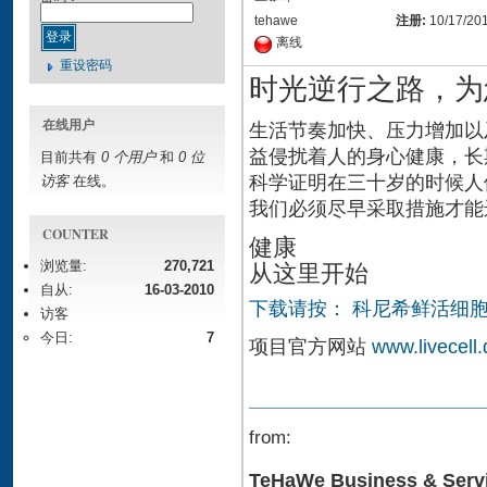
tehawe
注册:
10/17/20
离线
重设密码
时光逆行之路，为
在线用户
生活节奏加快、压力增加以
益侵扰着人的身心健康，长
目前共有
0 个用户
和
0 位
科学证明在三十岁的时候人
访客
在线。
我们必须尽早采取措施才能
COUNTER
健康
从这里开始
浏览量:
270,721
自从:
16-03-2010
下载请按： 科尼希鲜活细胞疗
访客
今日:
7
项目官方网站
www.livecell.
from:
TeHaWe Business & Serv