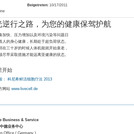
e
Beigetreten:
10/17/2011
line
光逆行之路，为您的健康保驾护航
奏加快、压力增加以及环境污染等问题日
着人的身心健康，长期处于超负荷状态。
明在三十岁的时候人体机能就开始衰老，
须尽早采取措施才能远离亚健康的状态。
里开始
： 科尼希鲜活细胞疗法 2013
方网站
www.livecell.de
 Business & Service
 中德业务中心
g Office ( Germany )