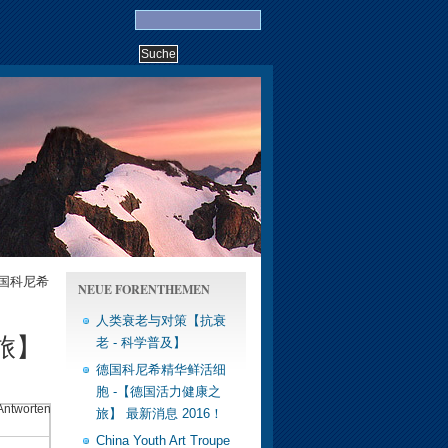
德国科尼希
NEUE FORENTHEMEN
人类衰老与对策【抗衰
旅】
老 - 科学普及】
德国科尼希精华鲜活细
胞 -【德国活力健康之
Antworten
旅】 最新消息 2016！
China Youth Art Troupe