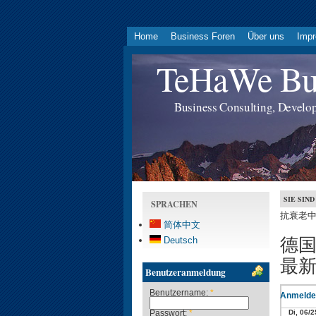
Home
Business Foren
Über uns
Imp
TeHaWe Bus
Business Consulting, Develo
SIE SIND
SPRACHEN
抗衰老中
简体中文
德国
Deutsch
最
Benutzeranmeldung
Benutzername:
*
Anmelde
Passwort:
*
Di, 06/2