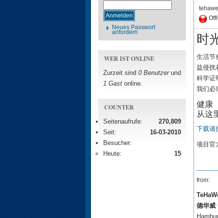
tehaw
Off
Neues Passwort
anfordern
时
生活节
WER IST ONLINE
益侵扰
Zurzeit sind
0 Benutzer
und
科学证
1 Gast
online.
我们必
健康
COUNTER
从这
Seitenaufrufe:
270,809
下载请按
Seit:
16-03-2010
Besucher:
项目官
Heute:
15
from:
TeHaWe
德华威
Hambur