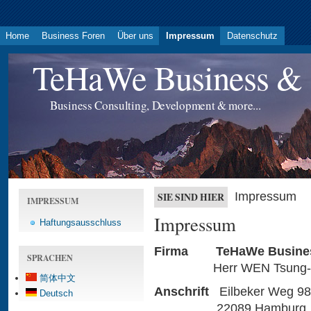
Home
Business Foren
Über uns
Impressum
Datenschutz
TeHaWe Business & 
Business Consulting, Development & more...
Impressum
SIE SIND HIER
IMPRESSUM
Impressum
Haftungsausschluss
Firma
TeHaWe Busines
SPRACHEN
Herr WEN
Tsung-
简体中文
Anschrift
Eilbeker Weg 98
Deutsch
22089 Hamburg