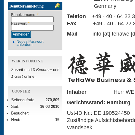
Germany
Benutzeranmeldung
Benutzername:
*
Telefon
+49 - 40 - 64 22 3
Fax
+49 - 40 - 64 22 3
Passwort:
*
Mail
info
[at]
tehawe [d
Neues Passwort
anfordern
WER IST ONLINE
Zurzeit sind
0 Benutzer
und
1 Gast
online.
COUNTER
Inhaber
Herr WE
Seitenaufrufe:
270,809
Gerichtsstand:
Hamburg
Seit:
16-03-2010
Ust-ID Nr.: DE 190524450
Besucher:
Zuständige Aufsichtsbehör
Heute:
15
Wandsbek