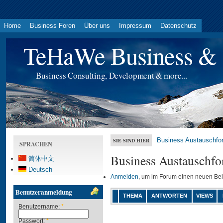
Home
Business Foren
Über uns
Impressum
Datenschutz
TeHaWe Business & 
Business Consulting, Development & more...
Business Austauschfo
SIE SIND HIER
SPRACHEN
Business Austauschfo
简体中文
Deutsch
Anmelden
, um im Forum einen neuen Bei
Benutzeranmeldung
THEMA
ANTWORTEN
VIEWS
Benutzername:
*
Passwort:
*