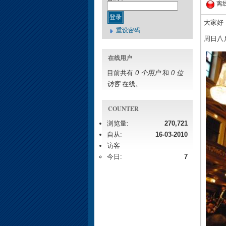
离
大家好
重设密码
周日八月
在线用户
目前共有
0 个用户
和
0 位
访客
在线。
COUNTER
浏览量:
270,721
自从:
16-03-2010
访客
今日:
7