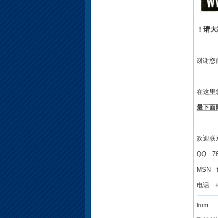
！请大
谢谢您的
在这里
最下面
欢迎联
QQ 76
MSN
电话 +49
from: