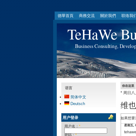
德華首頁
商務交流
關於我們
联络我
TeHaWe Bus
Business Consulting, Develo
你在这里
语言
* 周日
简体中文
维也
Deutsch
用户登录
如果想要
星期五, 08
用户名：
*
tehaw
密码：
*