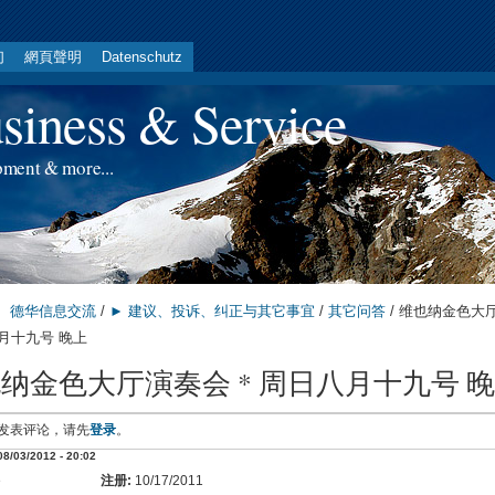
们
網頁聲明
Datenschutz
iness & Service
pment & more...
德华信息交流
/
► 建议、投诉、纠正与其它事宜
/
其它问答
/ 维也纳金色大
八月十九号 晚上
纳金色大厅演奏会 * 周日八月十九号 
发表评论，请先
登录
。
/03/2012 - 20:02
e
注册:
10/17/2011