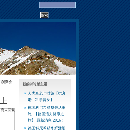
厅演奏会
新的讨论版主题
人类衰老与对策【抗衰
晚上
老 - 科学普及】
德国科尼希精华鲜活细
尚未回复
胞 -【德国活力健康之
旅】 最新消息 2016！
德国科尼希精华鲜活细