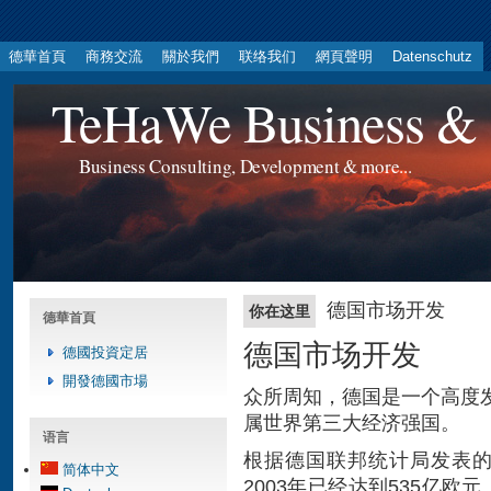
德華首頁
商務交流
關於我們
联络我们
網頁聲明
Datenschutz
TeHaWe Business & 
Business Consulting, Development & more...
德国市场开发
你在这里
德華首頁
德国市场开发
德國投資定居
開發德國市場
众所周知，德国是一个高度
属世界第三大经济强国。
语言
根据德国联邦统计局发表
简体中文
2003年已经达到535亿欧元（