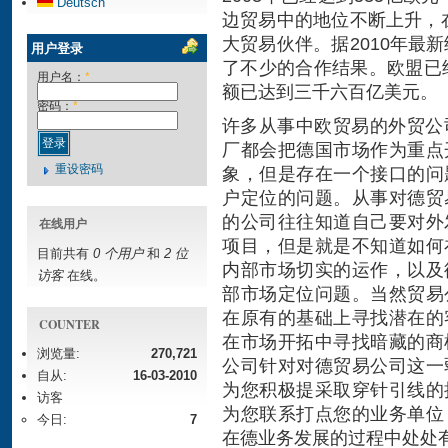
Deutsch
边贸易中的地位不断上升，在
大贸易伙伴。据2010年最
用户登录
了不少的合作结果。欧盟已
用户名：
*
额已达到三千六百亿美元。
密码：
*
许多从事中欧贸易的外贸公
厂都会把德国市场作为重点
重设密码
象，但是存在一个接口的问
户定位的问题。从事对德贸
的公司往往知道自己要对外
在线用户
项目，但是就是不知道如何
目前共有
0 个用户
和
2 位
内部市场切实的运作，以及
访客
在线。
部市场定位问题。当然贸易
在原有的基础上寻找潜在的
COUNTER
在市场开拓中寻找暗藏的商
浏览量:
270,721
公司针对对德贸易公司这一
自从:
16-03-2010
为您积极提采取穿针引线的
访客
为您联系打点您的业务单位
今日:
7
在德业务发展的过程中处处