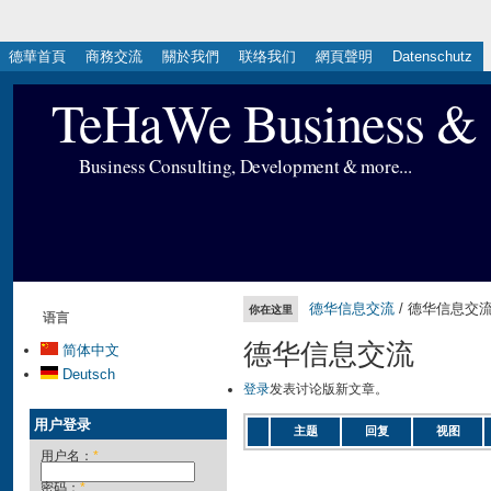
德華首頁
商務交流
關於我們
联络我们
網頁聲明
Datenschutz
TeHaWe Business & 
Business Consulting, Development & more...
德华信息交流
/ 德华信息交
你在这里
语言
德华信息交流
简体中文
Deutsch
登录
发表讨论版新文章。
用户登录
主题
回复
视图
用户名：
*
密码：
*