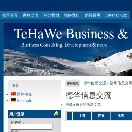
德華首頁
商務交流
關於我們
联络我们
網頁聲明
Datenschutz
TeHaWe Business & 
Business Consulting, Development & more...
德华信息交流
/ 德华信息交
你在这里
语言
德华信息交流
简体中文
Deutsch
登录
发表讨论版新文章。
用户登录
主题
回复
视图
用户名：
*
密码：
*