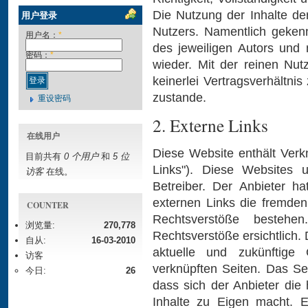
Die Nutzung der Inhalte de
用户登录
Nutzers. Namentlich geken
用户名：
*
des jeweiligen Autors und
密码：
*
wieder. Mit der reinen Nu
keinerlei Vertragsverhältn
zustande.
重设密码
2. Externe Links
在线用户
Diese Website enthält Verk
目前共有
0 个用户
和
5 位
Links"). Diese Websites u
访客
在线。
Betreiber. Der Anbieter h
externen Links die fremden 
COUNTER
Rechtsverstöße besteh
浏览量:
270,778
Rechtsverstöße ersichtlich. D
自从:
16-03-2010
aktuelle und zukünftige
访客
verknüpften Seiten. Das Se
今日:
26
dass sich der Anbieter die
Inhalte zu Eigen macht. E