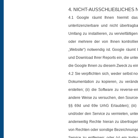
4. NICHT-AUSSCHLIEßLICHE
4.1 Google räumt Ihnen hiermit das b
unterlizenzierbare und nicht übertrag
Umfang zu installieren, zu vervielfältig
oder mehrere der von Ihnen kontrolli
„Website“) notwendig ist. Google räumt I
und Download Ihrer Reports ein, die unte
die Google Ihnen zu diesem Zweck zu ein
4.2 Sie verpflichten sich, weder selbst n
Dokumentation zu kopieren, zu veränd
erstellen; (ii) die Software zu reverse
andere Weise zu versuchen, den Sourc
§§ 69d und 69e UrhG Erlaubten); (iii
und/oder den Service zu vermieten, unter
anderweitig Rechte hieran zu übertrage
von Rechten oder sonstige Bezeichnunge
Service zu entfernen; oder (v) ein Inst