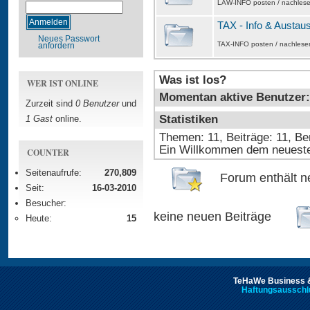
LAW-INFO posten / nachles
TAX - Info & Austau
Neues Passwort
TAX-INFO posten / nachlese
anfordern
Was ist los?
WER IST ONLINE
Momentan aktive Benutzer: 
Zurzeit sind
0 Benutzer
und
Statistiken
1 Gast
online.
Themen: 11, Beiträge: 11, Be
Ein Willkommen dem neuest
COUNTER
Seitenaufrufe:
270,809
Forum enthält n
Seit:
16-03-2010
Besucher:
keine neuen Beiträge
Heute:
15
TeHaWe Business &
Haftungsausschl