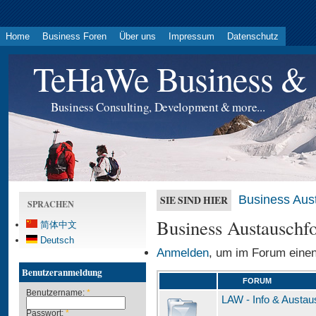
Home
Business Foren
Über uns
Impressum
Datenschutz
TeHaWe Business & 
Business Consulting, Development & more...
Business Aus
SIE SIND HIER
SPRACHEN
Business Austauschf
简体中文
Deutsch
Anmelden
, um im Forum einen
Benutzeranmeldung
FORUM
Benutzername:
*
LAW - Info & Austau
Passwort:
*