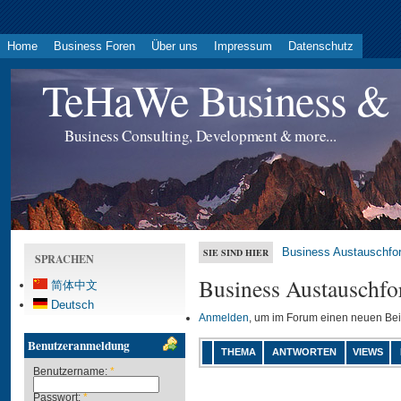
Home
Business Foren
Über uns
Impressum
Datenschutz
TeHaWe Business & 
Business Consulting, Development & more...
Business Austauschfo
SIE SIND HIER
SPRACHEN
Business Austauschfo
简体中文
Deutsch
Anmelden
, um im Forum einen neuen Bei
Benutzeranmeldung
THEMA
ANTWORTEN
VIEWS
Benutzername:
*
Passwort:
*