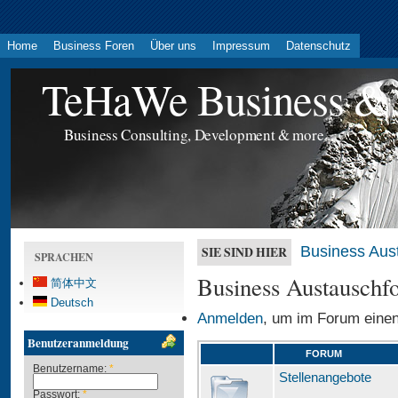
Home
Business Foren
Über uns
Impressum
Datenschutz
TeHaWe Business & 
Business Consulting, Development & more...
Business Aus
SIE SIND HIER
SPRACHEN
Business Austauschf
简体中文
Deutsch
Anmelden
, um im Forum einen
Benutzeranmeldung
FORUM
Benutzername:
*
Stellenangebote
Passwort:
*