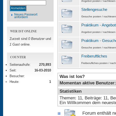
Angebot posten / nachlesen
Stellengesuche
Neues Passwort
Gesuche posten / nachlesen
anfordern
Praktikum - Angebot
WER IST ONLINE
Angebot posten / nachlesen
Zurzeit sind
0 Benutzer
und
Praktikum - Gesuch
1 Gast
online.
Gesuche posten / nachlesen
Freiberuftliches
COUNTER
Freiberufliches posten / nac
Seitenaufrufe:
270,893
Seit:
16-03-2010
Besucher:
Was ist los?
Heute:
1
Momentan aktive Benutzer: 
Statistiken
Themen: 11, Beiträge: 11, Be
Ein Willkommen dem neuest
Forum enthält n