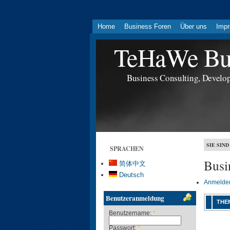
Home
Business Foren
Über uns
Imp
TeHaWe Bus
Business Consulting, Develo
SIE SIND
SPRACHEN
Busi
简体中文
Deutsch
Anmelde
Benutzeranmeldung
THE
Benutzername:
*
Passwort:
*