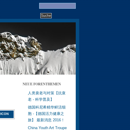
NEUE FORENTHEMEN
人类衰老与对策【抗衰
老 - 科学普及】
德国科尼希精华鲜活细
胞 -【德国活力健康之
旅】 最新消息 2016！
China Youth Art Troupe