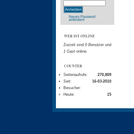
Neues Passwort
anfordern
WER IST ONLINE
Zurzeit sind
0 Benutzer
und
1 Gast
online.
COUNTER
Seitenaufrufe:
270,809
Seit:
16-03-2010
Besucher:
Heute:
15