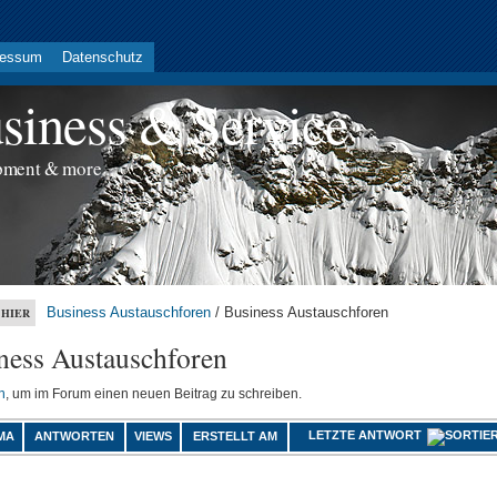
ressum
Datenschutz
iness & Service
pment & more...
Business Austauschforen
/ Business Austauschforen
 HIER
ness Austauschforen
n
, um im Forum einen neuen Beitrag zu schreiben.
LETZTE ANTWORT
MA
ANTWORTEN
VIEWS
ERSTELLT AM