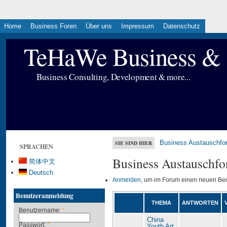
Home
Business Foren
Über uns
Impressum
Datenschutz
TeHaWe Business & 
Business Consulting, Development & more...
Business Austauschfo
SIE SIND HIER
SPRACHEN
Business Austauschfo
简体中文
Deutsch
Anmelden
, um im Forum einen neuen Bei
Benutzeranmeldung
THEMA
ANTWORTEN
Benutzername:
*
China
Passwort:
*
Youth Art