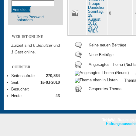
Troupe
Dandelion
Sonntag,
0
19.
Neues Passwort
August
anfordern
2012
19:30
WIEN
WER IST ONLINE
Keine neuen Beiträge
Zurzeit sind
0 Benutzer
und
1 Gast
online.
Neue Beiträge
Angesagtes Thema (Nicht
COUNTER
Seitenaufrufe:
270,864
Thema 
Seit:
16-03-2010
Gesperrtes Thema
Besucher:
Heute:
43
TeHaWe Business &
Haftungsausschl