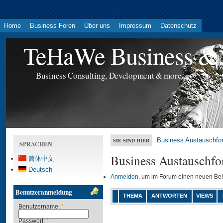
Home
Business Foren
Über uns
Impressum
Datenschutz
TeHaWe Business & 
Business Consulting, Development & more...
Business Austauschfo
SIE SIND HIER
SPRACHEN
Business Austauschfo
简体中文
Deutsch
Anmelden
, um im Forum einen neuen Bei
Benutzeranmeldung
THEMA
ANTWORTEN
VIEWS
Benutzername:
*
Passwort:
*