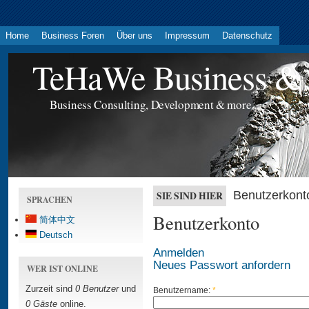
Home
Business Foren
Über uns
Impressum
Datenschutz
TeHaWe Business & 
Business Consulting, Development & more...
Benutzerkont
SIE SIND HIER
SPRACHEN
Benutzerkonto
简体中文
Deutsch
Anmelden
Neues Passwort anfordern
WER IST ONLINE
Zurzeit sind
0 Benutzer
und
Benutzername:
*
0 Gäste
online.