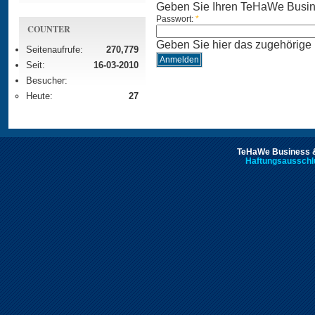
Geben Sie Ihren TeHaWe Busin
Passwort:
*
COUNTER
Geben Sie hier das zugehörige
Seitenaufrufe:
270,779
Seit:
16-03-2010
Besucher:
Heute:
27
TeHaWe Business &
Haftungsausschl