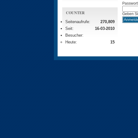
Passwort
COUNTER
Geben Si
Seitenaufrufe:
270,809
Seit:
16-03-2010
Besucher:
Heute:
15