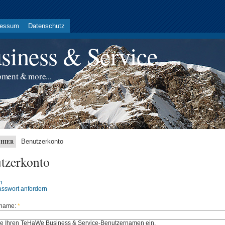
ressum
Datenschutz
iness & Service
pment & more...
Benutzerkonto
 HIER
tzerkonto
n
sswort anfordern
rname:
*
e Ihren TeHaWe Business & Service-Benutzernamen ein.