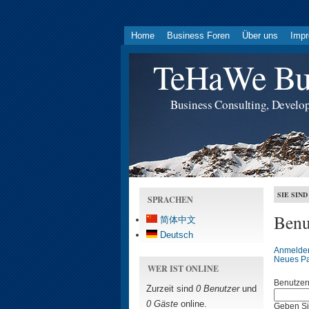
Home
Business Foren
Über uns
Imp
TeHaWe Bus
Business Consulting, Develo
SIE SIND
SPRACHEN
Benu
简体中文
Deutsch
Anmelde
Neues Pa
WER IST ONLINE
Benutze
Zurzeit sind
0 Benutzer
und
0 Gäste
online.
Geben Si