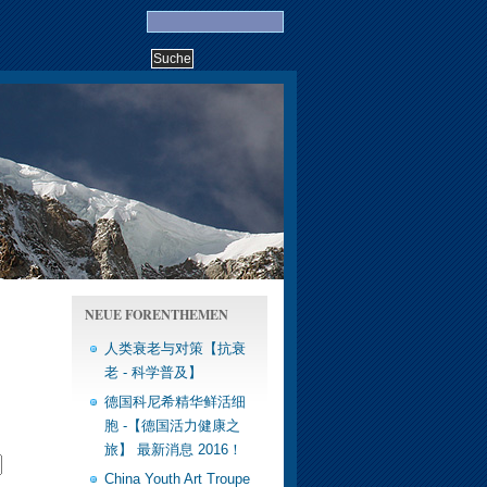
NEUE FORENTHEMEN
人类衰老与对策【抗衰
老 - 科学普及】
德国科尼希精华鲜活细
胞 -【德国活力健康之
旅】 最新消息 2016！
China Youth Art Troupe