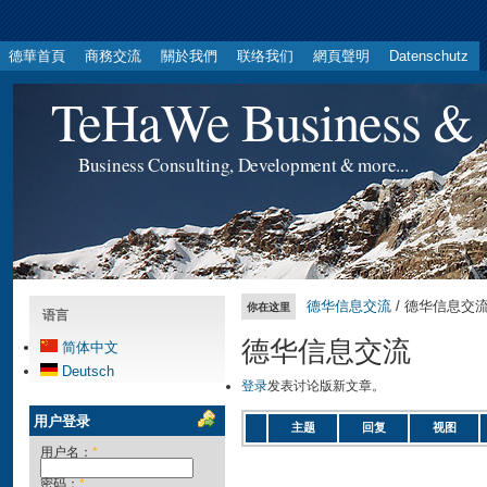
德華首頁
商務交流
關於我們
联络我们
網頁聲明
Datenschutz
TeHaWe Business & 
Business Consulting, Development & more...
德华信息交流
/ 德华信息交
你在这里
语言
德华信息交流
简体中文
Deutsch
登录
发表讨论版新文章。
用户登录
主题
回复
视图
用户名：
*
密码：
*