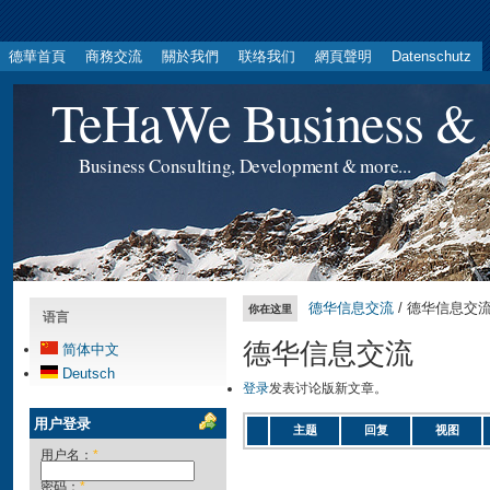
德華首頁
商務交流
關於我們
联络我们
網頁聲明
Datenschutz
TeHaWe Business & 
Business Consulting, Development & more...
德华信息交流
/ 德华信息交
你在这里
语言
德华信息交流
简体中文
Deutsch
登录
发表讨论版新文章。
用户登录
主题
回复
视图
用户名：
*
密码：
*