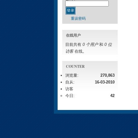
重设密码
在线用户
目前共有
0 个用户
和
0 位
访客
在线。
COUNTER
浏览量:
270,863
自从:
16-03-2010
访客
今日:
42