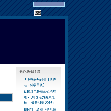
新的讨论版主题
人类衰老与对策【抗衰
老 - 科学普及】
德国科尼希精华鲜活细
胞 -【德国活力健康之
旅】 最新消息 2016！
德国科尼希精华鲜活细