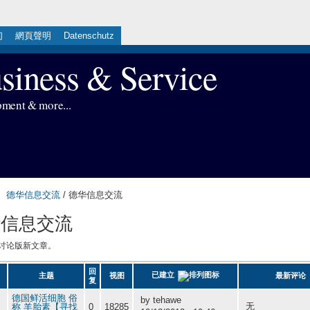
们
網頁聲明
Datenschutz
iness & Service
pment & more...
德华信息交流
/ 德华信息交流
华信息交流
讨论版新文章。
回
已建立
主题
视图
最新评论
复
德国鲜活细胞 俗
by tehawe
无
称 羊胎素【寻找
0
18285