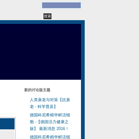
新的讨论版主题
人类衰老与对策【抗衰
老 - 科学普及】
德国科尼希精华鲜活细
胞 -【德国活力健康之
旅】 最新消息 2016！
德国科尼希精华鲜活细