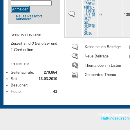
华鲜活
细胞 -
【德国
活力健
0
138
Neues Passwort
康之
anfordern
旅】
最新消
息
2016！
WER IST ONLINE
Zurzeit sind
0 Benutzer
und
Keine neuen Beiträge
1 Gast
online.
Neue Beiträge
COUNTER
Thema oben in Listen
Seitenaufrufe:
270,864
Gesperrtes Thema
Seit:
16-03-2010
Besucher:
Heute:
43
TeHaWe Business &
Haftungsausschl