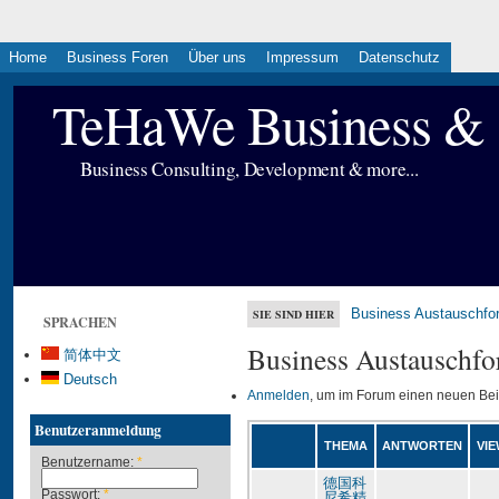
Home
Business Foren
Über uns
Impressum
Datenschutz
TeHaWe Business & 
Business Consulting, Development & more...
Business Austauschfo
SIE SIND HIER
SPRACHEN
Business Austauschfo
简体中文
Deutsch
Anmelden
, um im Forum einen neuen Bei
Benutzeranmeldung
THEMA
ANTWORTEN
VIE
Benutzername:
*
德国科
Passwort:
*
尼希精